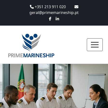
+351 213 911 020
geral@primemarineship.pt