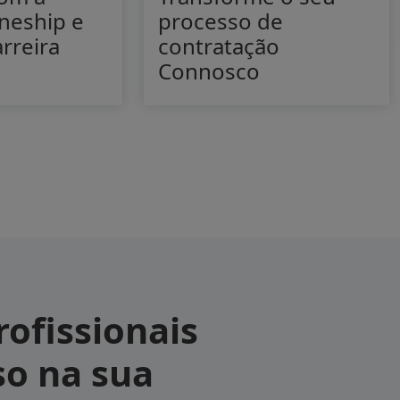
neship e
processo de
arreira
contratação
Connosco
ofissionais
so na sua