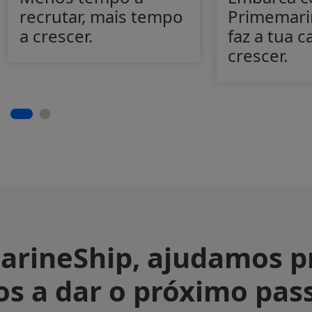
recrutar, mais tempo
Primemari
a crescer.
faz a tua c
crescer.
ip, o teu
rutamento
a mais
rineShip, ajudamos pr
 a
s a dar o próximo pas