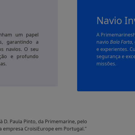
Navio In
enham um papel
A Primemarineshi
s, garantindo a
navio
Baía Farta
,
os navios. O seu
e experientes. 
ação e profundo
segurança e exce
as.
missões.
 D. Paula Pinto, da Primemarine, pelo
 a empresa CroisiEurope em Portugal."