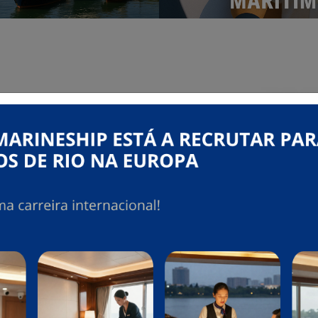
mar e da
iço da
o.
es marítimas e de hotelaria
ios. Trabalhamos com
da
,
Pioneiro do Rio
e
dos
e
operações seguras
a