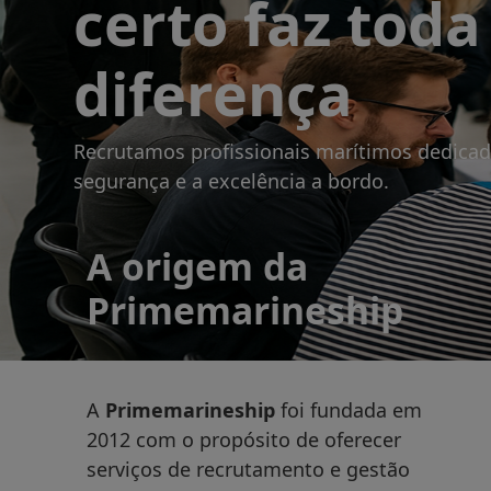
A origem da
Primemarineship
A
Primemarineship
foi fundada em
2012 com o propósito de oferecer
serviços de
recrutamento e gestão