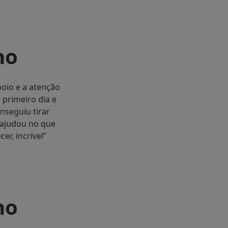
ho
oio e a atenção
 primeiro dia e
nseguiu tirar
 ajudou no que
er, incrível”
ho