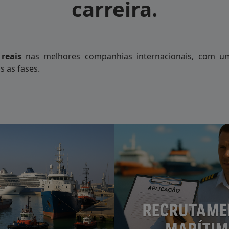
carreira.
lhores oportunidades no mar —
ados, comprometidos com a
reais
nas melhores companhias internacionais, com u
s as fases.