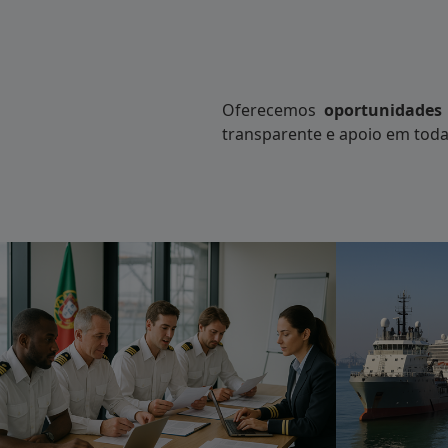
Conectamos profissionais marítimos às me
Recrutamos profissionais marítimos dedic
com confiança, experiência e dedicação.⚓
segurança e a excelência a bordo.
Oferecemos
oportunidades 
transparente e apoio em toda