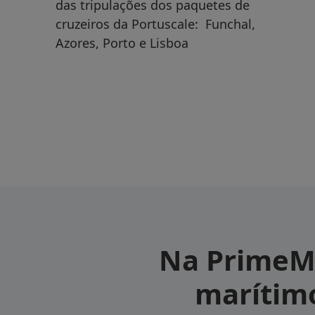
das tripulações dos paquetes de
cruzeiros da Portuscale: Funchal,
Azores, Porto e Lisboa
⚓
Com a
Primemarinesh
Porque o rec
talento naveg
Na PrimeMa
certo faz toda
marítimo
longe.
diferença