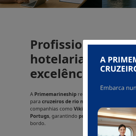
Profissionais do 
hotelaria ao serv
excelência a bord
A
Primemarineship
recruta e gere
tripulaçõ
para
cruzeiros de rio na Europa
e outros nav
companhias como
Viking River Cruises
,
Bolu
Portugs
, garantindo
profissionais qualifica
bordo.